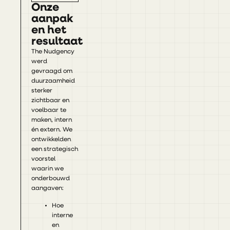
Onze
aanpak
en het
resultaat
The Nudgency
werd
gevraagd om
duurzaamheid
sterker
zichtbaar en
voelbaar te
maken, intern
én extern. We
ontwikkelden
een strategisch
voorstel
waarin we
onderbouwd
aangaven:
Hoe
interne
en