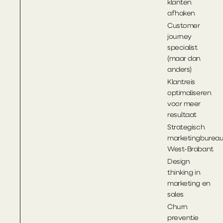
klanten
afhaken
Customer
journey
specialist
(maar dan
anders)
Klantreis
optimaliseren
voor meer
resultaat
Strategisch
marketingburea
West-Brabant
Design
thinking in
marketing en
sales
Churn
preventie