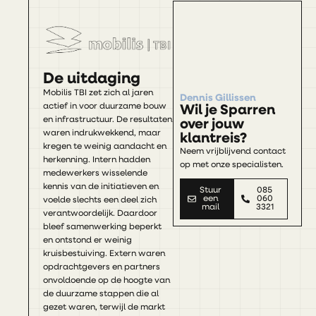
De uitdaging
Mobilis TBI zet zich al jaren
Dennis Gillissen
actief in voor duurzame bouw
Wil je Sparren
en infrastructuur. De resultaten
over jouw
waren indrukwekkend, maar
klantreis?
kregen te weinig aandacht en
Neem vrijblijvend contact
herkenning. Intern hadden
op met onze specialisten.
medewerkers wisselende
kennis van de initiatieven en
Stuur
085
een
060
voelde slechts een deel zich
mail
3321
verantwoordelijk. Daardoor
bleef samenwerking beperkt
en ontstond er weinig
kruisbestuiving. Extern waren
opdrachtgevers en partners
onvoldoende op de hoogte van
de duurzame stappen die al
gezet waren, terwijl de markt