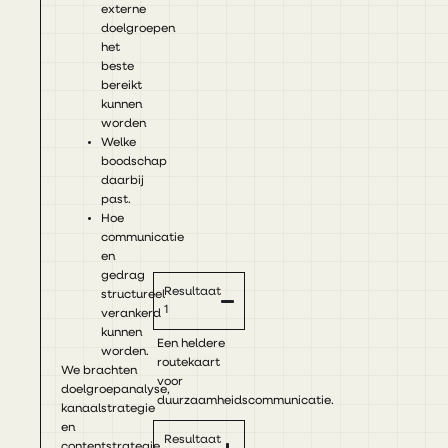
externe
doelgroepen
het
beste
bereikt
kunnen
worden
Welke
boodschap
daarbij
past.
Hoe
communicatie
en
gedrag
Resultaat
structureel
1
verankerd
kunnen
Een heldere
worden.
routekaart
We brachten
voor
doelgroepanalyse,
duurzaamheidscommunicatie.
kanaalstrategie
en
Resultaat
contentstrategie