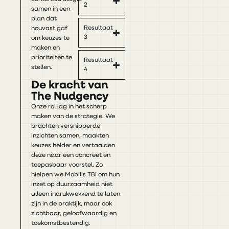
2
samen in een
plan dat
Resultaat
houvast gaf
3
om keuzes te
maken en
prioriteiten te
Resultaat
stellen.
4
De kracht van
The Nudgency
Onze rol lag in het scherp
maken van de strategie. We
brachten versnipperde
inzichten samen, maakten
keuzes helder en vertaalden
deze naar een concreet en
toepasbaar voorstel. Zo
hielpen we Mobilis TBI om hun
inzet op duurzaamheid niet
alleen indrukwekkend te laten
zijn in de praktijk, maar ook
zichtbaar, geloofwaardig en
toekomstbestendig.