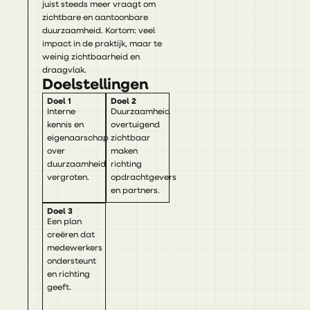
juist steeds meer vraagt om
zichtbare en aantoonbare
duurzaamheid. Kortom: veel
impact in de praktijk, maar te
weinig zichtbaarheid en
draagvlak.
Doelstellingen
Doel 1
Doel 2
Interne
Duurzaamheid
kennis en
overtuigend
eigenaarschap
zichtbaar
over
maken
duurzaamheid
richting
vergroten.
opdrachtgevers
en partners.
Doel 3
Een plan
creëren dat
medewerkers
ondersteunt
en richting
geeft.