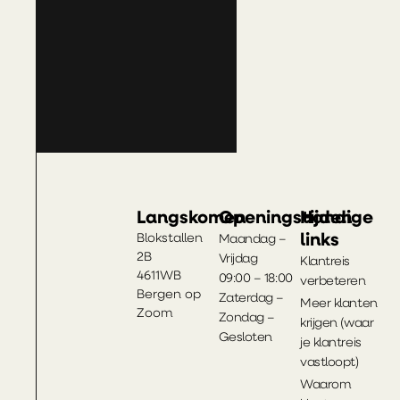
Langskomen
Openingstijden
Handige
links
Blokstallen
Maandag –
2B
Vrijdag
Klantreis
4611WB
09:00 – 18:00
verbeteren
Bergen op
Zaterdag –
Meer klanten
Zoom
Zondag –
krijgen (waar
Gesloten
je klantreis
vastloopt)
Waarom