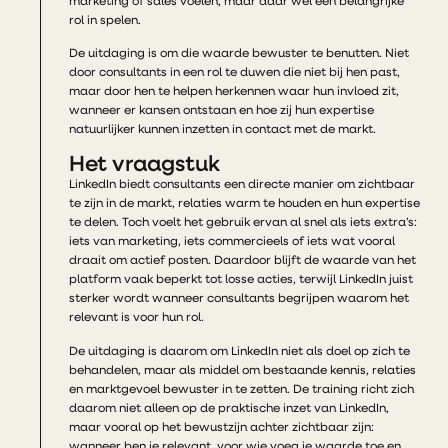
marketing of sales voelen, maar daar wel een belangrijke
rol in spelen.
De uitdaging is om die waarde bewuster te benutten. Niet
door consultants in een rol te duwen die niet bij hen past,
maar door hen te helpen herkennen waar hun invloed zit,
wanneer er kansen ontstaan en hoe zij hun expertise
natuurlijker kunnen inzetten in contact met de markt.
Het vraagstuk
LinkedIn biedt consultants een directe manier om zichtbaar
te zijn in de markt, relaties warm te houden en hun expertise
te delen. Toch voelt het gebruik ervan al snel als iets extra’s:
iets van marketing, iets commercieels of iets wat vooral
draait om actief posten. Daardoor blijft de waarde van het
platform vaak beperkt tot losse acties, terwijl LinkedIn juist
sterker wordt wanneer consultants begrijpen waarom het
relevant is voor hun rol.
De uitdaging is daarom om LinkedIn niet als doel op zich te
behandelen, maar als middel om bestaande kennis, relaties
en marktgevoel bewuster in te zetten. De training richt zich
daarom niet alleen op de praktische inzet van LinkedIn,
maar vooral op het bewustzijn achter zichtbaar zijn:
wanneer ben je relevant, voor wie voeg je waarde toe en