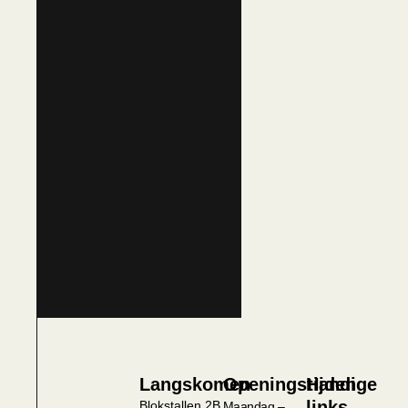
Langskomen
Openingstijden
Handige
links
Blokstallen 2B
Maandag –