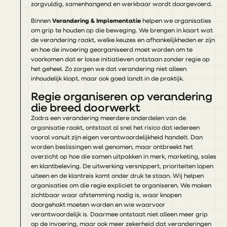
zorgvuldig, samenhangend en werkbaar wordt doorgevoerd.
Binnen
Verandering & Implementatie
helpen we organisaties
om grip te houden op die beweging. We brengen in kaart wat
de verandering raakt, welke keuzes en afhankelijkheden er zijn
en hoe de invoering georganiseerd moet worden om te
voorkomen dat er losse initiatieven ontstaan zonder regie op
het geheel. Zo zorgen we dat verandering niet alleen
inhoudelijk klopt, maar ook goed landt in de praktijk.
Regie organiseren op verandering
die breed doorwerkt
Zodra een verandering meerdere onderdelen van de
organisatie raakt, ontstaat al snel het risico dat iedereen
vooral vanuit zijn eigen verantwoordelijkheid handelt. Dan
worden beslissingen wel genomen, maar ontbreekt het
overzicht op hoe die samen uitpakken in merk, marketing, sales
en klantbeleving. De uitwerking versnippert, prioriteiten lopen
uiteen en de klantreis komt onder druk te staan. Wij helpen
organisaties om die regie expliciet te organiseren. We maken
zichtbaar waar afstemming nodig is, waar knopen
doorgehakt moeten worden en wie waarvoor
verantwoordelijk is. Daarmee ontstaat niet alleen meer grip
op de invoering, maar ook meer zekerheid dat veranderingen