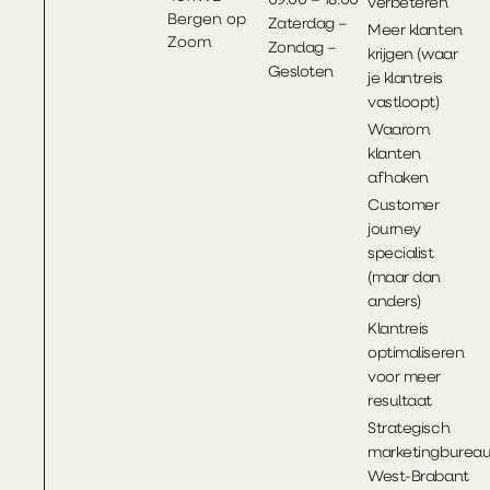
verbeteren
Bergen op
Zaterdag –
Meer klanten
Zoom
Zondag –
krijgen (waar
Gesloten
je klantreis
vastloopt)
Waarom
klanten
afhaken
Customer
journey
specialist
(maar dan
anders)
Klantreis
optimaliseren
voor meer
resultaat
Strategisch
marketingburea
West-Brabant