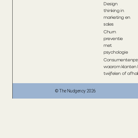
Design
thinking in
marketing en
sales
Churn
preventie
met
psychologie
Consumentenpsy
waarom klanten 
twijfelen of afh
© The Nudgency 2026