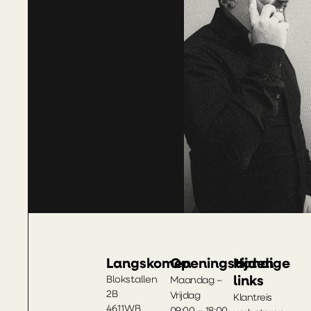
Langskomen
Openingstijden
Handige
links
Blokstallen
Maandag –
2B
Vrijdag
Klantreis
4611WB
09:00 – 18:00