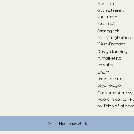
Klantreis
optimaliseren
voor meer
resultaat
Strategisch
marketingbureau
West-Brabant
Design thinking
in marketing
en sales
Churn
preventie met
psychologie
Consumentenpsych
waarom klanten ki
twijfelen of afhak
© The Nudgency 2026