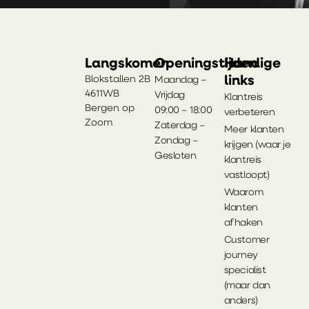
Langskomen
Openingstijden
Handige
links
Blokstallen 2B
Maandag –
4611WB
Vrijdag
Klantreis
Bergen op
09:00 – 18:00
verbeteren
Zoom
Zaterdag –
Meer klanten
Zondag –
krijgen (waar je
Gesloten
klantreis
vastloopt)
Waarom
klanten
afhaken
Customer
journey
specialist
(maar dan
anders)